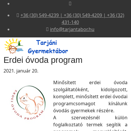
+36 (30) 549-4239 | +36 (30) 549-4209 | +36 (32)
431-140
info@tarjantabor.hu
Erdei óvoda program
2021. január 20.
Minősített erdei óvoda
szolgáltatóként, kidolgozott,
komplett, minősített erdei óvodai
programcsomagot kínálunk
óvodás gyermekek részére.
A szervezésnél külön
foglalkoztató termek segítik a