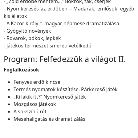
- „Zöld erdőbe mentem…” Bokrok, fák, cserjék
- Nyomkeresés az erdőben – Madarak, emlősök, egyéb
kis állatok
- A Kacor király c. magyar népmese dramatizálása
- Gyógyító növények
- Rovarok, pókok, lepkék
- Játékos természetismereti vetélkedő
Program: Felfedezzük a világot II.
Foglalkozások
Fenyves erdő kincsei
Termés nyomatok készítése. Párkereső játék
„Ki lakik itt?” Nyomkereső játék
Mozgásos játékok
A sokszínű rét
Mesehallgatás és dramatizálás