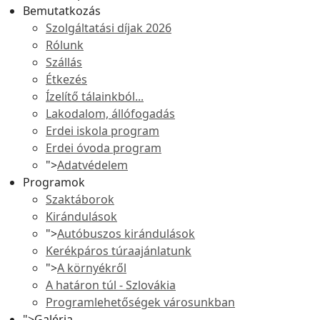
Bemutatkozás
Szolgáltatási díjak 2026
Rólunk
Szállás
Étkezés
Ízelítő tálainkból...
Lakodalom, állófogadás
Erdei iskola program
Erdei óvoda program
">
Adatvédelem
Programok
Szaktáborok
Kirándulások
">
Autóbuszos kirándulások
Kerékpáros túraajánlatunk
">
A környékről
A határon túl - Szlovákia
Programlehetőségek városunkban
">
Galéria