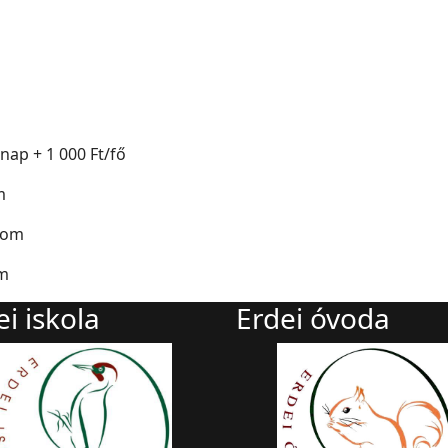
ap + 1 000 Ft/fő
m
lom
m
ei iskola
Erdei óvoda