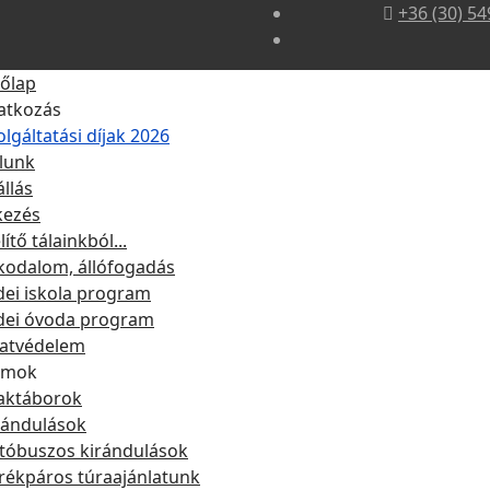
+36 (30) 54
őlap
atkozás
olgáltatási díjak 2026
lunk
állás
kezés
lítő tálainkból...
kodalom, állófogadás
dei iskola program
dei óvoda program
atvédelem
amok
aktáborok
rándulások
tóbuszos kirándulások
rékpáros túraajánlatunk