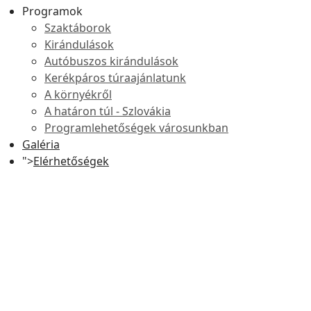
Programok
Szaktáborok
Kirándulások
Autóbuszos kirándulások
Kerékpáros túraajánlatunk
A környékről
A határon túl - Szlovákia
Programlehetőségek városunkban
Galéria
">
Elérhetőségek