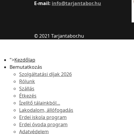
E-mail:
info@tarjantabor.hu
© 2021 Tarjantabor.hu
">
Kezdőlap
Bemutatkozás
Szolgáltatási díjak 2026
Rólunk
Szállás
Étkezés
Ízelítő tálainkból...
Lakodalom, állófogadás
Erdei iskola program
Erdei óvoda program
Adatvédelem