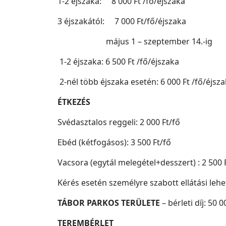
1-2 éjszaka: 8 000 Ft /fő/éjszaka
3 éjszakától: 7 000 Ft/fő/éjszaka
május 1 – szeptember 14.-ig
1-2 éjszaka: 6 500 Ft /fő/éjszaka
2-nél több éjszaka esetén: 6 000 Ft /fő/éjsz
ÉTKEZÉS
Svédasztalos reggeli: 2 000 Ft/fő
Ebéd (kétfogásos): 3 500 Ft/fő
Vacsora (egytál melegétel+desszert) : 2 500 
Kérés esetén személyre szabott ellátási lehe
TÁBOR PARKOS TERÜLETE
– bérleti díj: 50 
TEREMBÉRLET