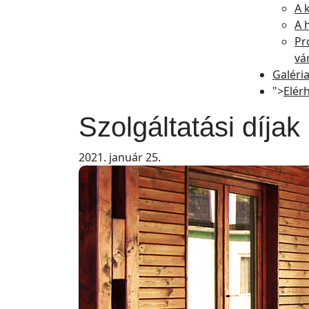
A 
A 
Pr
vá
Galéri
">
Elér
Szolgáltatási díjak
2021. január 25.