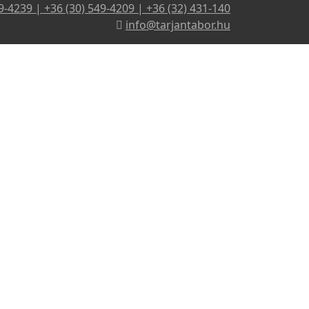
9-4239 | +36 (30) 549-4209 | +36 (32) 431-140
info@tarjantabor.hu