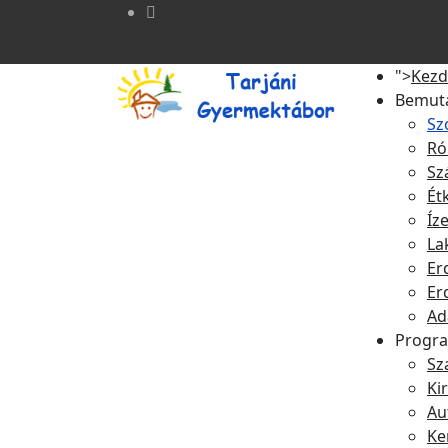
">
Kezd
Bemut
Sz
Ró
Sz
Ét
Íze
La
Er
Er
Ad
Progr
Sz
Ki
Au
Ke