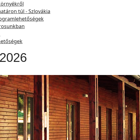
környékről
határon túl - Szlovákia
ogramlehetőségek
rosunkban
a
hetőségek
 2026