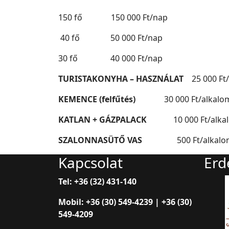
150 fő 150 000 Ft/nap
40 fő 50 000 Ft/nap
30 fő 40 000 Ft/nap
TURISTAKONYHA – HASZNÁLAT
25 000 Ft/n
KEMENCE
(felfűtés)
30 000 Ft/alkalo
KATLAN + GÁZPALACK
10 000 Ft/alka
SZALONNASÜTŐ VAS
500 Ft/alkalo
Kapcsolat
Erd
Tel: +36 (32) 431-140
Mobil: +36 (30) 549-4239 | +36 (30)
549-4209