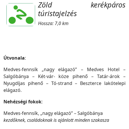
Zöld kerékpáros
túristajelzés
Hossza: 7,0 km
Útvonala
:
Medves-fennsík „nagy elágazó” – Medves Hotel –
Salgóbánya – Két-vár- köze pihenő – Tatár-árok –
Nyugdíjas pihenő – Tó-strand – Beszterce lakótelepi
elágazó.
Nehézségi fokok
:
Medves-fennsík, „nagy elágazó” – Salgóbánya
kezdőknek, családoknak is ajánlott minden szakasza