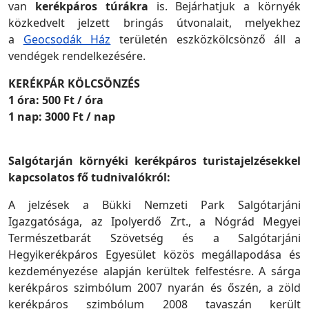
van
kerékpáros túrákra
is. Bejárhatjuk a környék
közkedvelt jelzett bringás útvonalait, melyekhez
a
Geocsodák Ház
területén eszközkölcsönző áll a
vendégek rendelkezésére.
KERÉKPÁR KÖLCSÖNZÉS
1 óra: 500 Ft / óra
1 nap: 3000 Ft / nap
Salgótarján környéki kerékpáros turistajelzésekkel
kapcsolatos fő tudnivalókról:
A jelzések a Bükki Nemzeti Park Salgótarjáni
Igazgatósága, az Ipolyerdő Zrt., a Nógrád Megyei
Természetbarát Szövetség és a Salgótarjáni
Hegyikerékpáros Egyesület közös megállapodása és
kezdeményezése alapján kerültek felfestésre. A sárga
kerékpáros szimbólum 2007 nyarán és őszén, a zöld
kerékpáros szimbólum 2008 tavaszán került