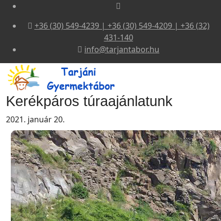
+36 (30) 549-4239 | +36 (30) 549-4209 | +36 (32)
431-140
info@tarjantabor.hu
Kerékpáros túraajánlatunk
2021. január 20.