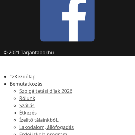
© 2021 Tarjantabor.hu
">
Kezdőlap
Bemutatkozás
Szolgáltatási díjak 2026
Rólunk
Szállás
Étkezés
Ízelítő tálainkból...
Lakodalom, állófogadás
Erdei iskola program