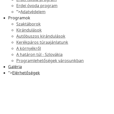
Erdei óvoda program
">
Adatvédelem
Programok
Szaktáborok
Kirándulások
Autóbuszos kirándulások
Kerékpáros túraajánlatunk
A környékről
A határon túl - Szlovákia
Programlehetőségek városunkban
Galéria
">
Elérhetőségek