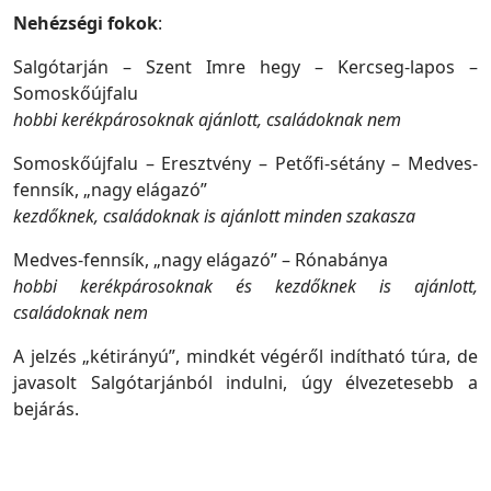
Nehézségi fokok
:
Salgótarján – Szent Imre hegy – Kercseg-lapos –
Somoskőújfalu
hobbi kerékpárosoknak ajánlott, családoknak nem
Somoskőújfalu – Eresztvény – Petőfi-sétány – Medves-
fennsík, „nagy elágazó”
kezdőknek, családoknak is ajánlott minden szakasza
Medves-fennsík, „nagy elágazó” – Rónabánya
hobbi kerékpárosoknak és kezdőknek is ajánlott,
családoknak nem
A jelzés „kétirányú”, mindkét végéről indítható túra, de
javasolt Salgótarjánból indulni, úgy élvezetesebb a
bejárás.