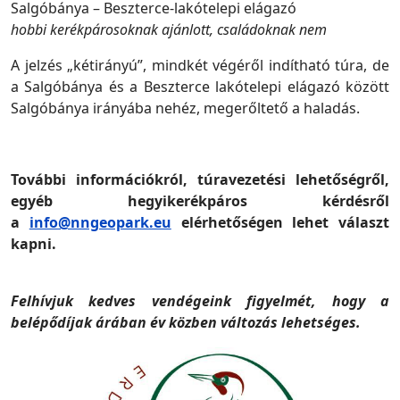
Salgóbánya – Beszterce-lakótelepi elágazó
hobbi kerékpárosoknak ajánlott, családoknak nem
A jelzés „kétirányú”, mindkét végéről indítható túra, de
a Salgóbánya és a Beszterce lakótelepi elágazó között
Salgóbánya irányába nehéz, megerőltető a haladás.
További információkról, túravezetési lehetőségről,
egyéb hegyikerékpáros kérdésről
a
info@nngeopark.eu
elérhetőségen lehet választ
kapni.
Felhívjuk kedves vendégeink figyelmét, hogy a
belépődíjak árában év közben változás lehetséges.