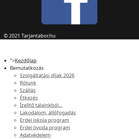
© 2021 Tarjantabor.hu
">
Kezdőlap
Bemutatkozás
Szolgáltatási díjak 2026
Rólunk
Szállás
Étkezés
Ízelítő tálainkból...
Lakodalom, állófogadás
Erdei iskola program
Erdei óvoda program
Adatvédelem