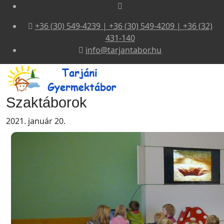
+36 (30) 549-4239 | +36 (30) 549-4209 | +36 (32)
431-140
info@tarjantabor.hu
Szaktáborok
2021. január 20.