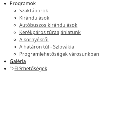
Programok
Szaktáborok
Kirándulások
Autóbuszos kirándulások
Kerékpáros túraajánlatunk
A környékről
A határon túl - Szlovákia
Programlehetőségek városunkban
Galéria
">
Elérhetőségek