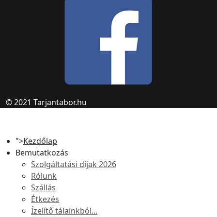
© 2021 Tarjantabor.hu
">
Kezdőlap
Bemutatkozás
Szolgáltatási díjak 2026
Rólunk
Szállás
Étkezés
Ízelítő tálainkból...