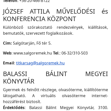
Telefon
: +36-20-466-8122
JÓZSEF ATTILA MŰVELŐDÉSI és
KONFERENCIA KÖZPONT
Különböző szórakoztató rendezvények, kiállítások,
bemutatók, szervezett foglalkozások.
Cím:
Salgótarján, Fő tér 5.
Web
: www.salgoremek.hu
Tel
.: 06-32/310-503
Email
:
titkarsag@salgoremek.hu
BALASSI BÁLINT MEGYEI
KÖNYVTÁR
Gyermek és felnőtt részlege, olvasóterme, kiállítóterme
látogatható. A virtuális olvasóterme internet-
hozzáférést biztosít.
Érdeklődés
: Balassi Bálint Megyei Könyvtár, 3100.