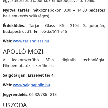
egyeztetéssel, a tábor közreműködésével történik.
Nyitva tartás
: hétköznapokon 8.00 – 14.00 (előzetes
bejelentkezés szükséges)
Érdeklődés
: Tarján Glass Kft. 3104 Salgótarján,
Budapesti út 31.
Tel
.: 06-32/511-515
Web
:
www.tarjanglass.hu
APOLLÓ MOZI
A legkorszerűbb 3D-s, digitális technológia.
Filmbemutatók, sikerfilmek.
Salgótarján, Erzsébet tér 4.
Web
:
www.salgoapollo.hu
Jegyrendelés
: 06-32/786 - 813
USZODA