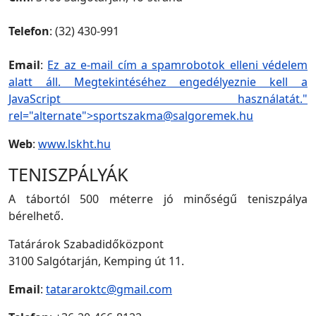
Telefon
: (32) 430-991
Email
:
Ez az e-mail cím a spamrobotok elleni védelem
alatt áll. Megtekintéséhez engedélyeznie kell a
JavaScript használatát."
rel="alternate">
sportszakma@salgoremek.hu
Web
:
www.lskht.hu
TENISZPÁLYÁK
A tábortól 500 méterre jó minőségű teniszpálya
bérelhető.
Tatárárok Szabadidőközpont
3100 Salgótarján, Kemping út 11.
Email
:
tatararoktc@gmail.com