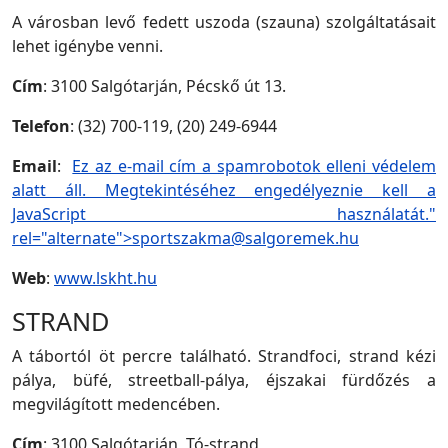
A városban levő fedett uszoda (szauna) szolgáltatásait
lehet igénybe venni.
Cím
: 3100 Salgótarján, Pécskő út 13.
Telefon
: (32) 700-119, (20) 249-6944
Email
:
Ez az e-mail cím a spamrobotok elleni védelem
alatt áll. Megtekintéséhez engedélyeznie kell a
JavaScript használatát."
rel="alternate">
sportszakma@salgoremek.hu
Web
:
www.lskht.hu
STRAND
A tábortól öt percre található. Strandfoci, strand kézi
pálya, büfé, streetball-pálya, éjszakai fürdőzés a
megvilágított medencében.
Cím
: 3100 Salgótarján, Tó-strand