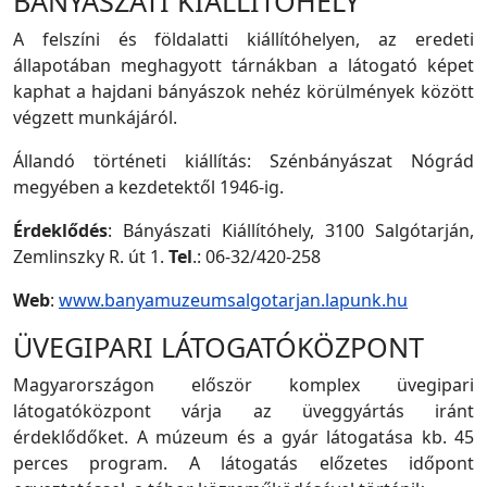
BÁNYÁSZATI KIÁLLÍTÓHELY
A felszíni és földalatti kiállítóhelyen, az eredeti
állapotában meghagyott tárnákban a látogató képet
kaphat a hajdani bányászok nehéz körülmények között
végzett munkájáról.
Állandó történeti kiállítás: Szénbányászat Nógrád
megyében a kezdetektől 1946-ig.
Érdeklődés
: Bányászati Kiállítóhely, 3100 Salgótarján,
Zemlinszky R. út 1.
Tel
.: 06-32/420-258
Web
:
www.banyamuzeumsalgotarjan.lapunk.hu
ÜVEGIPARI LÁTOGATÓKÖZPONT
Magyarországon először komplex üvegipari
látogatóközpont várja az üveggyártás iránt
érdeklődőket. A múzeum és a gyár látogatása kb. 45
perces program. A látogatás előzetes időpont