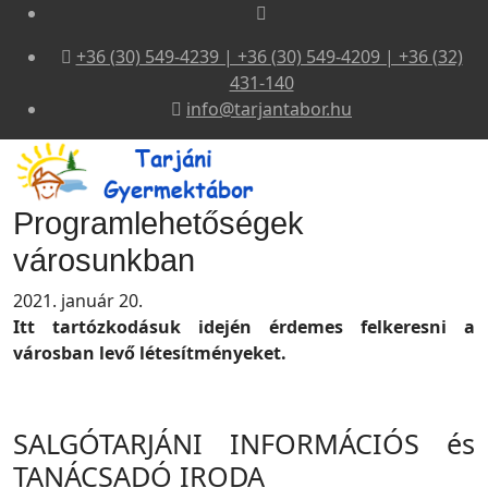
+36 (30) 549-4239 | +36 (30) 549-4209 | +36 (32)
431-140
info@tarjantabor.hu
Programlehetőségek
városunkban
2021. január 20.
Itt tartózkodásuk idején érdemes felkeresni a
városban levő létesítményeket.
SALGÓTARJÁNI INFORMÁCIÓS és
TANÁCSADÓ IRODA