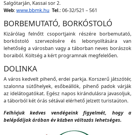
Salgótarján, Kassai sor 2.
Web
:
www.bbmk.hu
Tel
.: 06-32/521 – 561
BORBEMUTATÓ, BORKÓSTOLÓ
Kizárólag felnőtt csoportjaink részére borbemutató,
borkóstoló szervezésére és lebonyolítására van
lehetőség a városban vagy a táborban neves borászok
boraiból. Költség a kért programnak megfelelően.
DOLINKA
A város kedvelt pihenő, erdei parkja. Korszerű játszótér,
szalonna sütőhelyek, esőbeállók, pihenő padok várják
az idelátogatókat. Egész napos kirándulásra javasoljuk,
a táborból két órás sétával elérhető jelzett turistaúton.
Felhívjuk kedves vendégeink figyelmét, hogy a
belépődíjak árában év közben változás lehetséges.